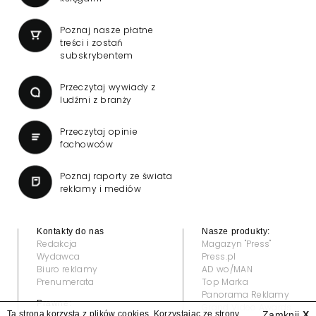
Poznaj nasze płatne
treści i zostań
subskrybentem
Przeczytaj wywiady z
ludźmi z branży
Przeczytaj opinie
fachowców
Poznaj raporty ze świata
reklamy i mediów
Kontakty do nas
Nasze produkty:
Redakcja
Magazyn "Press"
Wydawca
Press.pl
Biuro reklamy
AD wo/MAN
Prenumerata
Top Marka
Panorama Reklamy
Prawne:
Grand Video Awards
Ta strona korzysta z plików cookies. Korzystając ze strony
Zamknij
X
Regulamin