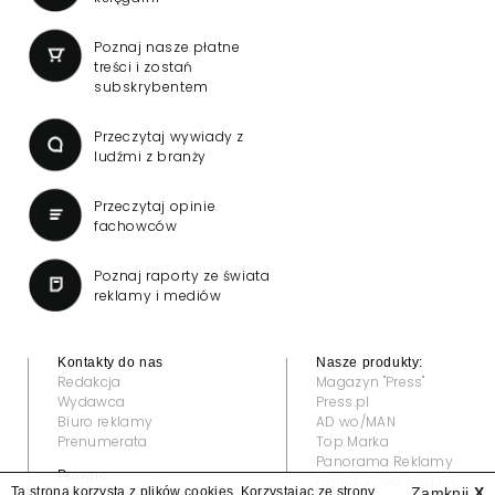
Poznaj nasze płatne
treści i zostań
subskrybentem
Przeczytaj wywiady z
ludźmi z branży
Przeczytaj opinie
fachowców
Poznaj raporty ze świata
reklamy i mediów
Kontakty do nas
Nasze produkty:
Redakcja
Magazyn "Press"
Wydawca
Press.pl
Biuro reklamy
AD wo/MAN
Prenumerata
Top Marka
Panorama Reklamy
Prawne:
Grand Video Awards
Ta strona korzysta z plików cookies. Korzystając ze strony
Zamknij
X
Regulamin