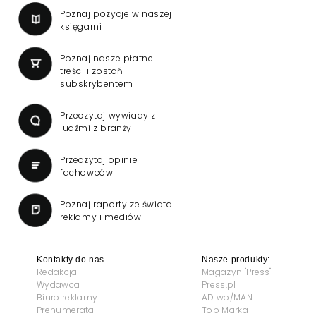
Poznaj pozycje w naszej
księgarni
Poznaj nasze płatne
treści i zostań
subskrybentem
Przeczytaj wywiady z
ludźmi z branży
Przeczytaj opinie
fachowców
Poznaj raporty ze świata
reklamy i mediów
Kontakty do nas
Nasze produkty:
Redakcja
Magazyn "Press"
Wydawca
Press.pl
Biuro reklamy
AD wo/MAN
Prenumerata
Top Marka