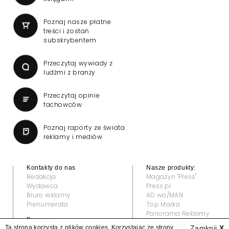
Poznaj nasze płatne
treści i zostań
subskrybentem
Przeczytaj wywiady z
ludźmi z branży
Przeczytaj opinie
fachowców
Poznaj raporty ze świata
reklamy i mediów
Kontakty do nas
Nasze produkty:
Redakcja
Magazyn "Press"
Wydawca
Press.pl
Biuro reklamy
AD wo/MAN
Prenumerata
Top Marka
Panorama Reklamy
Prawne:
Grand Video Awards
Ta strona korzysta z plików cookies. Korzystając ze strony
Zamknij
X
Regulamin