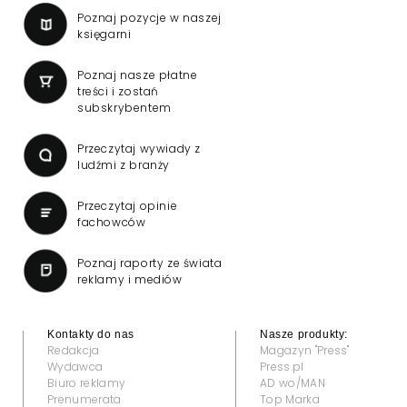
Poznaj pozycje w naszej
księgarni
Poznaj nasze płatne
treści i zostań
subskrybentem
Przeczytaj wywiady z
ludźmi z branży
Przeczytaj opinie
fachowców
Poznaj raporty ze świata
reklamy i mediów
Kontakty do nas
Nasze produkty:
Redakcja
Magazyn "Press"
Wydawca
Press.pl
Biuro reklamy
AD wo/MAN
Prenumerata
Top Marka