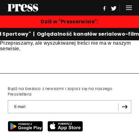
Dziś w "Presserwisie":
d Sportowy"
|
Oglądalność kanałów serialowo-fil
Przepraszamy, ale wyszukiwanej treści nie ma w naszym
serwisie.
Bądź na bieżaco z newsami i zapisz się na naszego
Presslettera