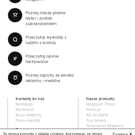
Poznaj nasze płatne
treści i zostań
subskrybentem
Przeczytaj wywiady z
ludźmi z branży
Przeczytaj opinie
fachowców
Poznaj raporty ze świata
reklamy i mediów
Kontakty do nas
Nasze produkty:
Redakcja
Magazyn "Press"
Wydawca
Press.pl
Biuro reklamy
AD wo/MAN
Prenumerata
Top Marka
Panorama Reklamy
Prawne:
Grand Video Awards
Ta strona korzysta z plików cookies. Korzystając ze strony
Zamknij
X
Regulamin