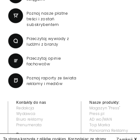
Poznaj nasze płatne
treści i zostań
subskrybentem
Przeczytaj wywiady z
ludźmi z branży
Przeczytaj opinie
fachowców
Poznaj raporty ze świata
reklamy i mediów
Kontakty do nas
Nasze produkty:
Redakcja
Magazyn "Press"
Wydawca
Press.pl
Biuro reklamy
AD wo/MAN
Prenumerata
Top Marka
Panorama Reklamy
Prawne:
Grand Video Awards
Ta strona korzysta z plików cookies. Korzystając ze strony
Zamknij
X
Regulamin