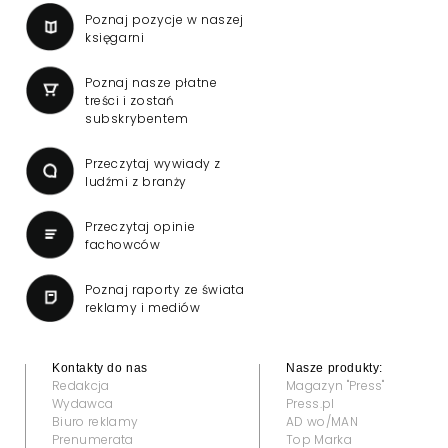
Poznaj pozycje w naszej
księgarni
Poznaj nasze płatne
treści i zostań
subskrybentem
Przeczytaj wywiady z
ludźmi z branży
Przeczytaj opinie
fachowców
Poznaj raporty ze świata
reklamy i mediów
Kontakty do nas
Nasze produkty:
Redakcja
Magazyn "Press"
Wydawca
Press.pl
Biuro reklamy
AD wo/MAN
Prenumerata
Top Marka