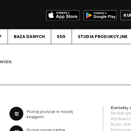
KU
P
BAZA DANYCH
ESG
STUDIA PRODUKCYJNE
wisie.
Kontakty 
a
Poznaj pozycje w naszej
Redakcja
księgarni
Wydawc
Biuro re
Prenume
Poznaj nasze płatne