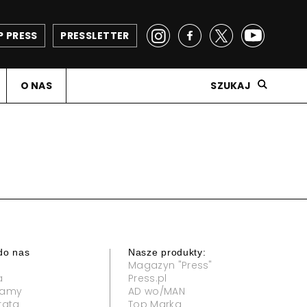
P PRESS
PRESSLETTER
O NAS
SZUKAJ
do nas
Nasze produkty:
Magazyn "Press"
a
Press.pl
klamy
AD wo/MAN
rata
Top Marka