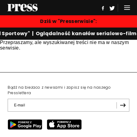
Dziś w "Presserwisie":
d Sportowy"
|
Oglądalność kanałów serialowo-fil
Przepraszamy, ale wyszukiwanej treści nie ma w naszym
serwisie.
Bądź na bieżaco z newsami i zapisz się na naszego
Presslettera