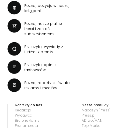
Poznaj pozycje w naszej
księgarni
Poznaj nasze płatne
treści i zostań
subskrybentem
Przeczytaj wywiady z
ludźmi z branży
Przeczytaj opinie
fachowców
Poznaj raporty ze świata
reklamy i mediów
Kontakty do nas
Nasze produkty:
Redakcja
Magazyn "Press"
Wydawca
Press.pl
Biuro reklamy
AD wo/MAN
Prenumerata
Top Marka