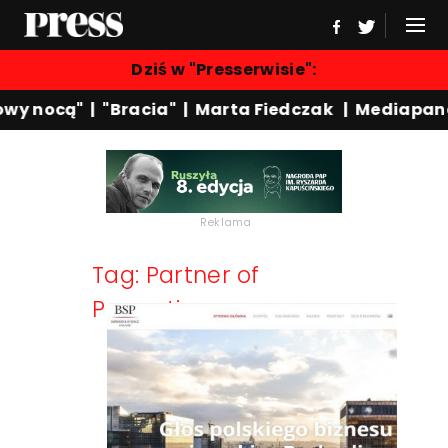
Dziś w "Presserwisie":
wy nocą"
|
"Bracia"
|
Marta Fiedczak
|
Mediapane
Reklama
Tag: Partner of
Promotion