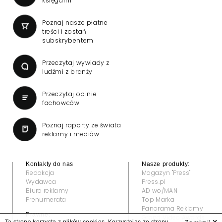
księgarni
Poznaj nasze płatne
treści i zostań
subskrybentem
Przeczytaj wywiady z
ludźmi z branży
Przeczytaj opinie
fachowców
Poznaj raporty ze świata
reklamy i mediów
Kontakty do nas
Nasze produkty:
Redakcja
Magazyn "Press"
Wydawca
Press.pl
Biuro reklamy
AD wo/MAN
Prenumerata
Top Marka
Panorama Reklamy
Prawne:
Grand Video Awards