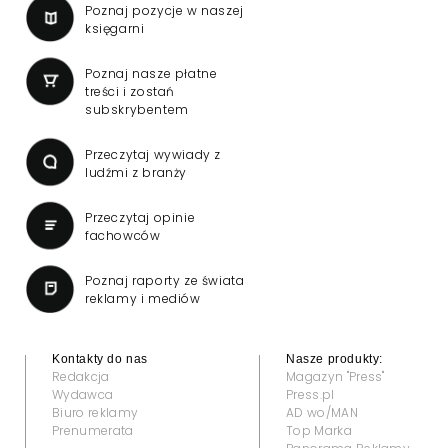
Poznaj pozycje w naszej
księgarni
Poznaj nasze płatne
treści i zostań
subskrybentem
Przeczytaj wywiady z
ludźmi z branży
Przeczytaj opinie
fachowców
Poznaj raporty ze świata
reklamy i mediów
Kontakty do nas
Nasze produkty:
Redakcja
Magazyn "Press"
Wydawca
Press.pl
Biuro reklamy
AD wo/MAN
Prenumerata
Top Marka