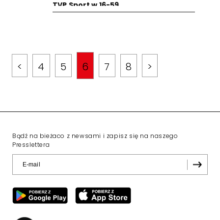
TVP Sport w 16-59
<
4
5
6
7
8
>
Bądź na bieżaco z newsami i zapisz się na naszego
Presslettera