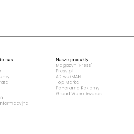
do nas
Nasze produkty:
Magazyn "Press"
a
Press.pl
klamy
AD wo/MAN
rata
Top Marka
Panorama Reklamy
Grand Video Awards
in
 informacyjna