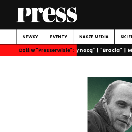
NEWSY
EVENTY
NASZE MEDIA
SKLE
Dziś w "Presserwisie":
"Rozmowy nocą"
|
"Bracia"
|
M