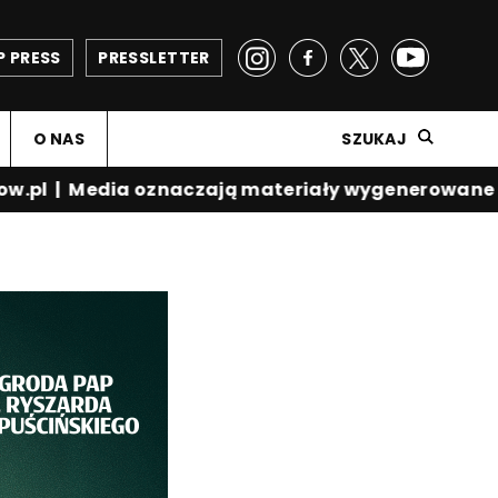
P PRESS
PRESSLETTER
O NAS
SZUKAJ
ow.pl
|
Media oznaczają materiały wygenerowane p