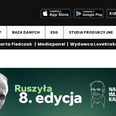
KU
P
BAZA DANYCH
ESG
STUDIA PRODUKCYJNE
arta Fiedczak
|
Mediapanel
|
Wydawca LoveKrak