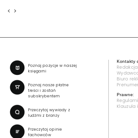
<
>
Kontakty 
a
Poznaj pozycje w naszej
Redakcja
księgarni
Wydawc
Biuro re
Prenume
Poznaj nasze płatne
treści i zostań
Prawne:
subskrybentem
Regulam
Klauzula
Przeczytaj wywiady z
ludźmi z branży
Przeczytaj opinie
fachowców