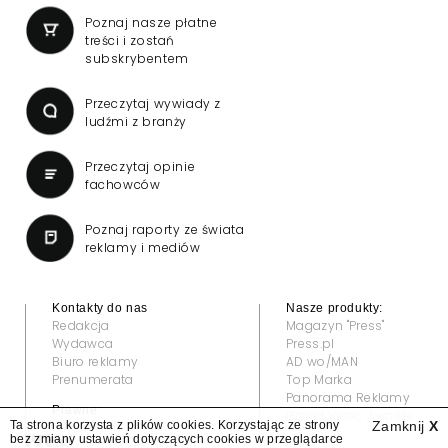
Poznaj nasze płatne
treści i zostań
subskrybentem
Przeczytaj wywiady z
ludźmi z branży
Przeczytaj opinie
fachowców
Poznaj raporty ze świata
reklamy i mediów
Kontakty do nas
Nasze produkty:
Redakcja
Magazyn "Press"
Wydawca
Press.pl
Biuro reklamy
AD wo/MAN
Prenumerata
Top Marka
Panorama Reklamy
Prawne:
Grand Video Awards
Ta strona korzysta z plików cookies. Korzystając ze strony
Zamknij
X
Regulamin
bez zmiany ustawień dotyczących cookies w przeglądarce
Klauzula informacyjna