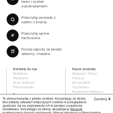
treści i zostań
subskrybentem
Przeczytaj wywiady z
ludźmi z branży
Przeczytaj opinie
fachowców
Poznaj raporty ze świata
reklamy i mediów
Kontakty do nas
Nasze produkty:
Redakcja
Magazyn "Press"
Wydawca
Press.pl
Biuro reklamy
AD wo/MAN
Prenumerata
Top Marka
Panorama Reklamy
Prawne:
Grand Video Awards
Ta strona korzysta z plików cookies. Korzystając ze strony
Zamknij
X
Regulamin
bez zmiany ustawień dotyczących cookies w przeglądarce
Klauzula informacyjna
zgadzasz się na zapisywanie ich w pamięci urządzenia.
© 2022 — All rights reserved
Dodatkowo, korzystając ze strony, akceptujesz
klauzulę
przetwarzania danych osobowych
. Więcej informacji w
Regulaminie
.