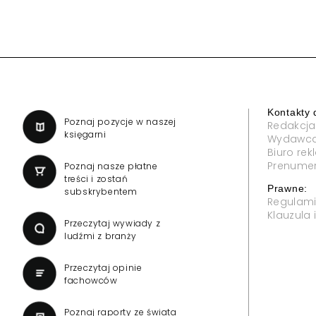
Kontakty 
a
Poznaj pozycje w naszej
Redakcja
księgarni
Wydawc
Biuro re
Prenume
Poznaj nasze płatne
treści i zostań
Prawne:
subskrybentem
Regulam
Klauzula
Przeczytaj wywiady z
ludźmi z branży
Przeczytaj opinie
fachowców
Poznaj raporty ze świata