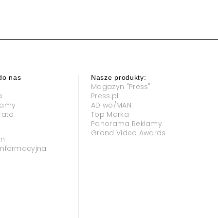
do nas
Nasze produkty:
Magazyn "Press"
a
Press.pl
klamy
AD wo/MAN
rata
Top Marka
Panorama Reklamy
Grand Video Awards
in
 informacyjna