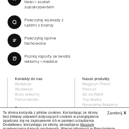
treści i zostań
subskrybentem
Przeczytaj wywiady z
ludźmi z branży
Przeczytaj opinie
fachowców
Poznaj raporty ze świata
reklamy i mediów
Kontakty do nas
Nasze produkty:
Redakcja
Magazyn "Press"
Wydawca
Press.pl
Biuro reklamy
AD wo/MAN
Prenumerata
Top Marka
Panorama Reklamy
Prawne:
Grand Video Awards
Ta strona korzysta z plików cookies. Korzystając ze strony
Zamknij
X
Regulamin
bez zmiany ustawień dotyczących cookies w przeglądarce
Klauzula informacyjna
zgadzasz się na zapisywanie ich w pamięci urządzenia.
© 2022 — All rights reserved
Dodatkowo, korzystając ze strony, akceptujesz
klauzulę
przetwarzania danych osobowych
. Więcej informacji w
Regulaminie
.