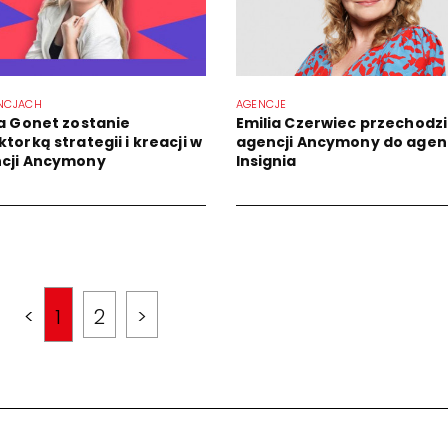
NCJACH
AGENCJE
la Gonet zostanie
Emilia Czerwiec przechodzi
torką strategii i kreacji w
agencji Ancymony do agenc
cji Ancymony
Insignia
<
1
2
>