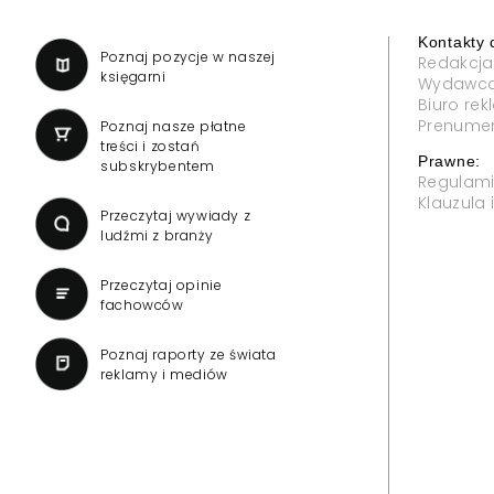
Kontakty 
a
Poznaj pozycje w naszej
Redakcja
księgarni
Wydawc
Biuro re
Prenume
Poznaj nasze płatne
treści i zostań
Prawne:
subskrybentem
Regulam
Klauzula
Przeczytaj wywiady z
ludźmi z branży
Przeczytaj opinie
fachowców
Poznaj raporty ze świata
reklamy i mediów