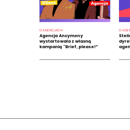
O AGENCJACH
O AGE
Agencja Ancymony
Stel
wystartowała z własną
dyrek
kampanią "Brief, please!”
agen