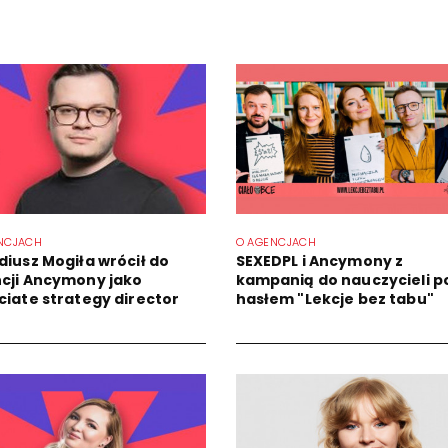
NCJACH
O AGENCJACH
diusz Mogiła wrócił do
SEXEDPL i Ancymony z
cji Ancymony jako
kampanią do nauczycieli p
ciate strategy director
hasłem "Lekcje bez tabu"