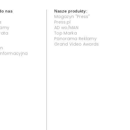
do nas
Nasze produkty:
Magazyn "Press"
a
Press.pl
klamy
AD wo/MAN
rata
Top Marka
Panorama Reklamy
Grand Video Awards
in
 informacyjna