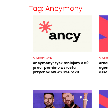
Tag: Ancymony
O AGENCJACH
O AGE
Ancymony: zysk mniejszy o 59
Arka
proc., pomimo wzrostu
agen
przychodów w 2024 roku
asso