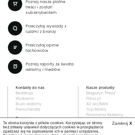
Poznaj nasze płatne
treści i zostań
subskrybentem
Przeczytaj wywiady z
ludźmi z branży
Przeczytaj opinie
fachowców
Poznaj raporty ze świata
reklamy i mediów
Kontakty do nas
Nasze produkty:
Redakcja
Magazyn "Press"
Wydawca
Press.pl
Biuro reklamy
AD wo/MAN
Prenumerata
Top Marka
Panorama Reklamy
Prawne:
Grand Video Awards
Ta strona korzysta z plików cookies. Korzystając ze strony
Zamknij
X
Regulamin
bez zmiany ustawień dotyczących cookies w przeglądarce
Klauzula informacyjna
zgadzasz się na zapisywanie ich w pamięci urządzenia.
© 2022 — All rights reserved