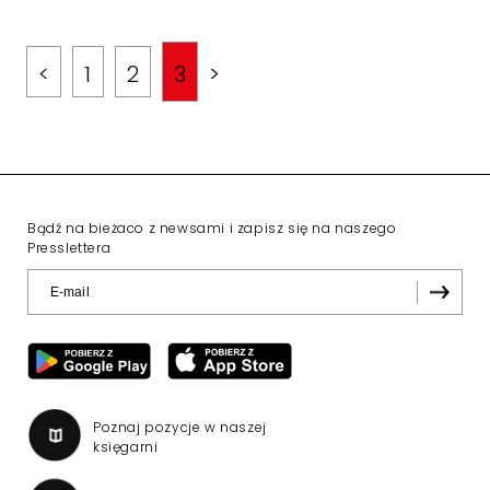
<
1
2
3
>
Bądź na bieżaco z newsami i zapisz się na naszego
Presslettera
Poznaj pozycje w naszej
księgarni