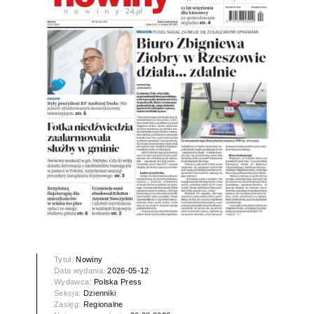
Tytuł:
Nowiny
Data wydania:
2026-05-12
Wydawca:
Polska Press
Sekcja:
Dzienniki
Zasięg:
Regionalne