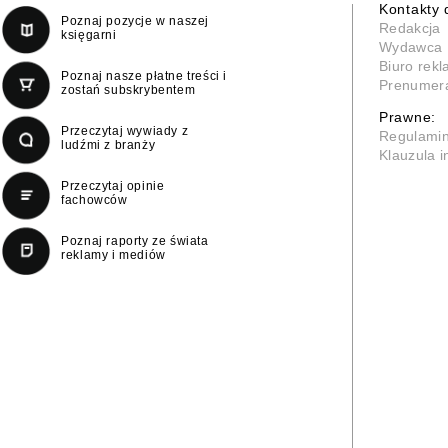
Kontakty 
Poznaj pozycje w naszej
Redakcja
księgarni
Wydawca
Biuro rek
Poznaj nasze płatne treści i
Prenumer
zostań subskrybentem
Prawne:
Przeczytaj wywiady z
Regulami
ludźmi z branży
Klauzula 
Przeczytaj opinie
fachowców
Poznaj raporty ze świata
reklamy i mediów