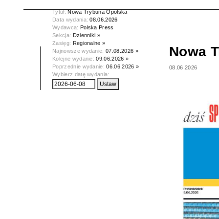
Tytuł:
Nowa Trybuna Opolska
Data wydania:
08.06.2026
Wydawca:
Polska Press
Sekcja:
Dzienniki »
Zasięg:
Regionalne »
Nowa T
Najnowsze wydanie:
07.08.2026 »
Kolejne wydanie:
09.06.2026 »
Poprzednie wydanie:
06.06.2026 »
08.06.2026
Wybierz datę wydania: