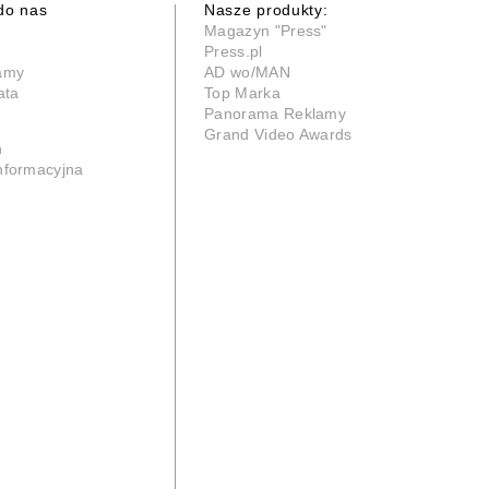
do nas
Nasze produkty:
Magazyn "Press"
Press.pl
lamy
AD wo/MAN
ata
Top Marka
Panorama Reklamy
Grand Video Awards
n
informacyjna