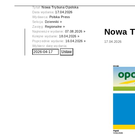
Tytuł:
Nowa Trybuna Opolska
Data wydania:
17.04.2026
Wydawca:
Polska Press
Sekcja:
Dzienniki »
Zasięg:
Regionalne »
Nowa T
Najnowsze wydanie:
07.08.2026 »
Kolejne wydanie:
18.04.2026 »
Poprzednie wydanie:
16.04.2026 »
17.04.2026
Wybierz datę wydania: