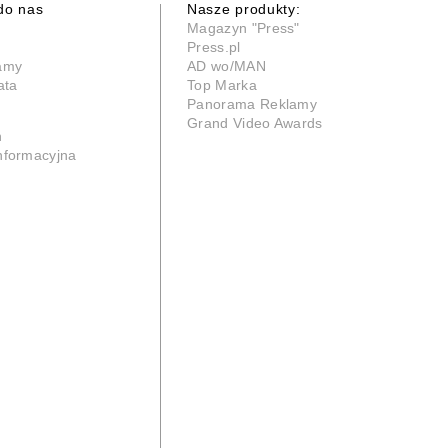
do nas
Nasze produkty:
Magazyn "Press"
Press.pl
lamy
AD wo/MAN
ata
Top Marka
Panorama Reklamy
Grand Video Awards
n
informacyjna