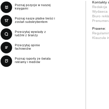
Kontakty 
Poznaj pozycje w naszej
Redakcja
księgarni
Wydawca
Biuro rek
Poznaj nasze płatne treści i
Prenumer
zostań subskrybentem
Prawne:
Przeczytaj wywiady z
Regulami
ludźmi z branży
Klauzula 
Przeczytaj opinie
fachowców
Poznaj raporty ze świata
reklamy i mediów