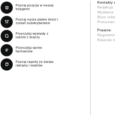
Kontakty 
Poznaj pozycje w naszej
Redakcja
księgarni
Wydawca
Biuro rek
Poznaj nasze płatne treści i
Prenumer
zostań subskrybentem
Prawne:
Przeczytaj wywiady z
Regulami
ludźmi z branży
Klauzula 
Przeczytaj opinie
fachowców
Poznaj raporty ze świata
reklamy i mediów