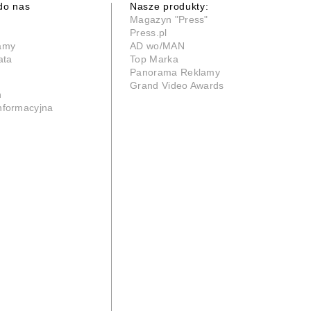
do nas
Nasze produkty:
Magazyn "Press"
Press.pl
lamy
AD wo/MAN
ata
Top Marka
Panorama Reklamy
Grand Video Awards
n
informacyjna