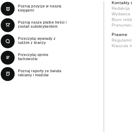
Kontakty 
Poznaj pozycje w naszej
Redakcja
księgarni
Wydawca
Biuro rek
Poznaj nasze płatne treści i
Prenumer
zostań subskrybentem
Prawne:
Przeczytaj wywiady z
Regulami
ludźmi z branży
Klauzula 
Przeczytaj opinie
fachowców
Poznaj raporty ze świata
reklamy i mediów