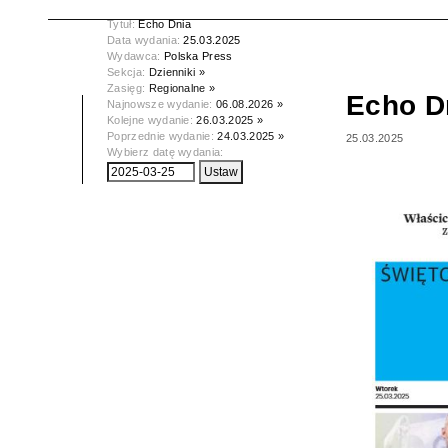
Tytuł:
Echo Dnia
Data wydania:
25.03.2025
Wydawca:
Polska Press
Sekcja:
Dzienniki »
Zasięg:
Regionalne »
Echo D
Najnowsze wydanie:
06.08.2026 »
Kolejne wydanie:
26.03.2025 »
Poprzednie wydanie:
24.03.2025 »
25.03.2025
Wybierz datę wydania: