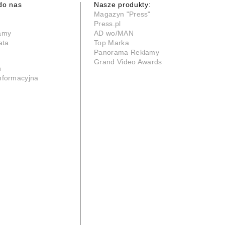
do nas
Nasze produkty:
Magazyn "Press"
Press.pl
lamy
AD wo/MAN
ata
Top Marka
Panorama Reklamy
Grand Video Awards
n
informacyjna