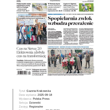
Tytuł:
Gazeta Krakowska
Data wydania:
2025-09-18
Wydawca:
Polska Press
Sekcja:
Dzienniki
Zasięg:
Regionalne