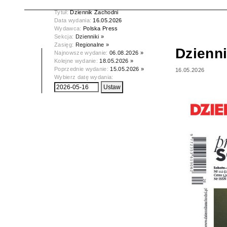
Tytuł:
Dziennik Zachodni
Data wydania:
16.05.2026
Wydawca:
Polska Press
Sekcja:
Dzienniki »
Zasięg:
Regionalne »
Dzienn
Najnowsze wydanie:
06.08.2026 »
Kolejne wydanie:
18.05.2026 »
Poprzednie wydanie:
15.05.2026 »
16.05.2026
Wybierz datę wydania: