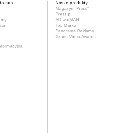
do nas
Nasze produkty:
Magazyn "Press"
Press.pl
lamy
AD wo/MAN
ata
Top Marka
Panorama Reklamy
Grand Video Awards
n
informacyjna