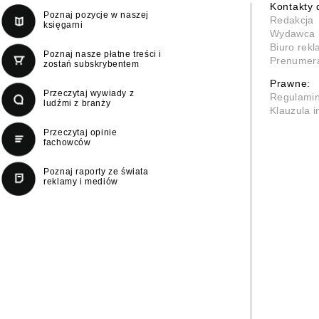
Kontakty 
Poznaj pozycje w naszej
Redakcja
księgarni
Wydawca
Biuro rek
Poznaj nasze płatne treści i
Prenumer
zostań subskrybentem
Prawne:
Przeczytaj wywiady z
Regulami
ludźmi z branży
Klauzula 
Przeczytaj opinie
fachowców
Poznaj raporty ze świata
reklamy i mediów