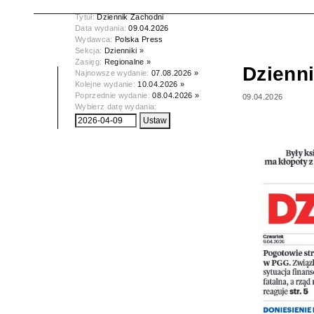
Tytuł:
Dziennik Zachodni
Data wydania:
09.04.2026
Wydawca:
Polska Press
Sekcja:
Dzienniki »
Zasięg:
Regionalne »
Dzienn
Najnowsze wydanie:
07.08.2026 »
Kolejne wydanie:
10.04.2026 »
Poprzednie wydanie:
08.04.2026 »
09.04.2026
Wybierz datę wydania: