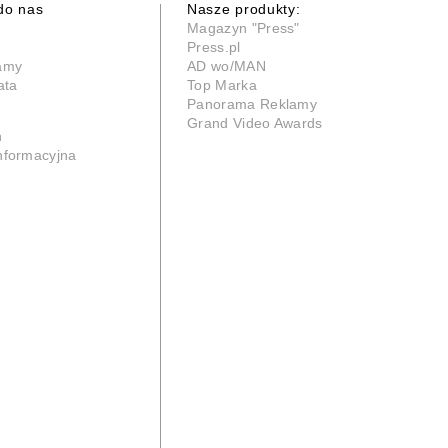
do nas
Nasze produkty:
Magazyn "Press"
Press.pl
lamy
AD wo/MAN
ata
Top Marka
Panorama Reklamy
Grand Video Awards
n
informacyjna