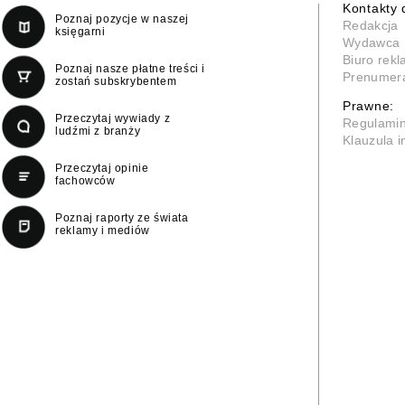
Kontakty 
Poznaj pozycje w naszej
Redakcja
księgarni
Wydawca
Biuro rek
Poznaj nasze płatne treści i
Prenumer
zostań subskrybentem
Prawne:
Przeczytaj wywiady z
Regulami
ludźmi z branży
Klauzula 
Przeczytaj opinie
fachowców
Poznaj raporty ze świata
reklamy i mediów