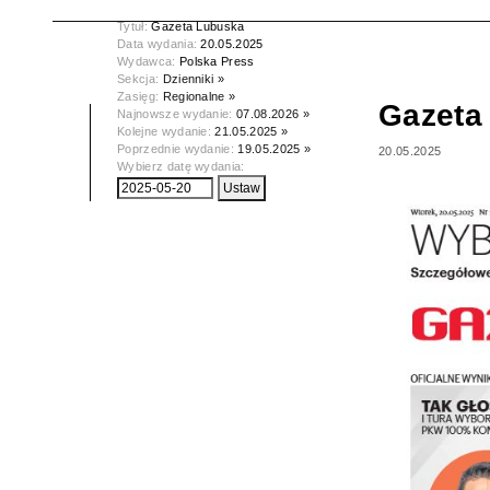
Tytuł:
Gazeta Lubuska
Data wydania:
20.05.2025
Wydawca:
Polska Press
Sekcja:
Dzienniki »
Zasięg:
Regionalne »
Gazeta
Najnowsze wydanie:
07.08.2026 »
Kolejne wydanie:
21.05.2025 »
Poprzednie wydanie:
19.05.2025 »
20.05.2025
Wybierz datę wydania: