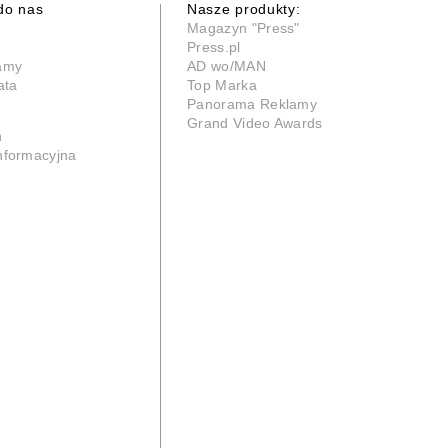
do nas
Nasze produkty:
Magazyn "Press"
Press.pl
lamy
AD wo/MAN
ata
Top Marka
Panorama Reklamy
Grand Video Awards
n
informacyjna