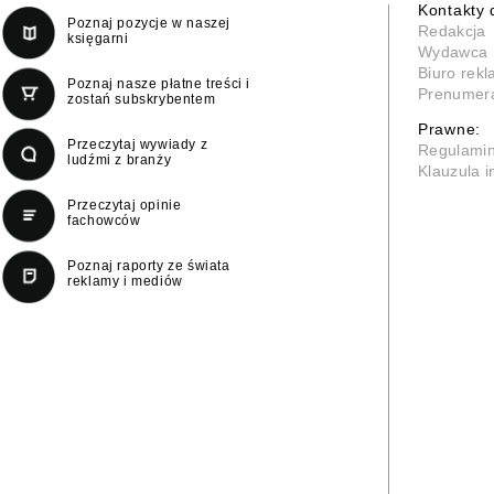
Kontakty 
Poznaj pozycje w naszej
Redakcja
księgarni
Wydawca
Biuro rek
Poznaj nasze płatne treści i
Prenumer
zostań subskrybentem
Prawne:
Przeczytaj wywiady z
Regulami
ludźmi z branży
Klauzula 
Przeczytaj opinie
fachowców
Poznaj raporty ze świata
reklamy i mediów