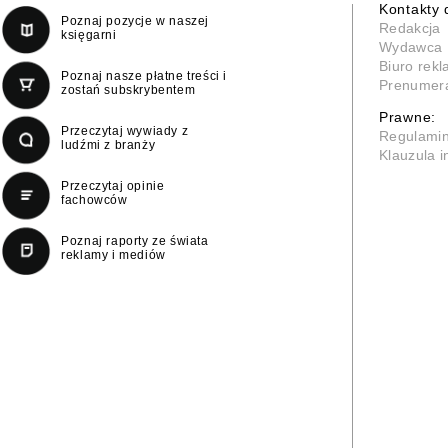
Kontakty 
Poznaj pozycje w naszej
Redakcja
księgarni
Wydawca
Biuro rek
Poznaj nasze płatne treści i
Prenumer
zostań subskrybentem
Prawne:
Przeczytaj wywiady z
Regulami
ludźmi z branży
Klauzula 
Przeczytaj opinie
fachowców
Poznaj raporty ze świata
reklamy i mediów