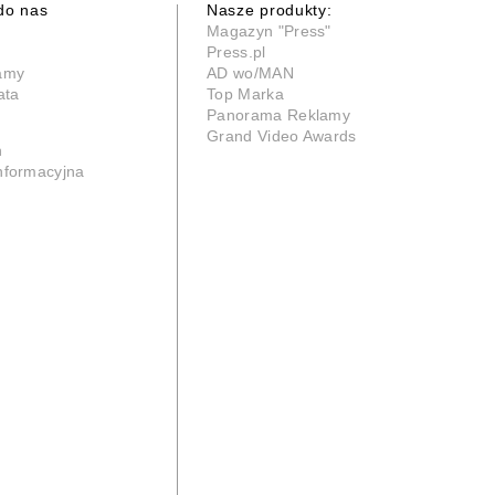
do nas
Nasze produkty:
Magazyn "Press"
Press.pl
lamy
AD wo/MAN
ata
Top Marka
Panorama Reklamy
Grand Video Awards
n
informacyjna