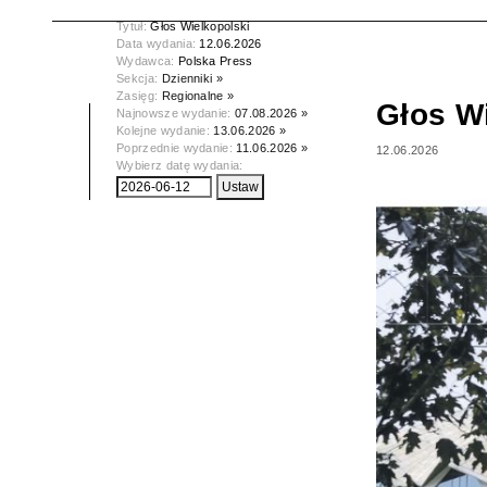
Tytuł:
Głos Wielkopolski
Data wydania:
12.06.2026
Wydawca:
Polska Press
Sekcja:
Dzienniki »
Zasięg:
Regionalne »
Głos W
Najnowsze wydanie:
07.08.2026 »
Kolejne wydanie:
13.06.2026 »
Poprzednie wydanie:
11.06.2026 »
12.06.2026
Wybierz datę wydania: