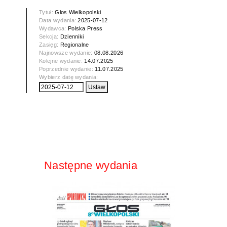
Tytuł:
Głos Wielkopolski
Data wydania:
2025-07-12
Wydawca:
Polska Press
Sekcja:
Dzienniki
Zasięg:
Regionalne
Najnowsze wydanie:
08.08.2026
Kolejne wydanie:
14.07.2025
Poprzednie wydanie:
11.07.2025
Wybierz datę wydania:
Następne wydania