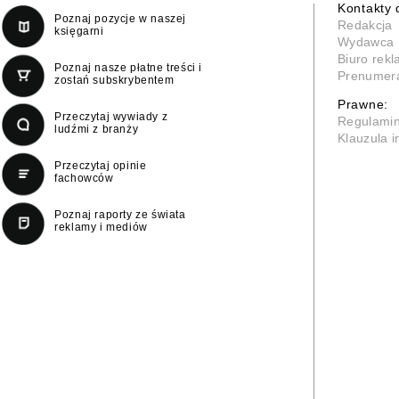
Kontakty 
Poznaj pozycje w naszej
Redakcja
księgarni
Wydawca
Biuro rek
Poznaj nasze płatne treści i
Prenumer
zostań subskrybentem
Prawne:
Przeczytaj wywiady z
Regulami
ludźmi z branży
Klauzula 
Przeczytaj opinie
fachowców
Poznaj raporty ze świata
reklamy i mediów