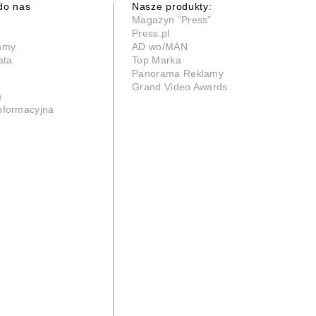
do nas
Nasze produkty:
Magazyn "Press"
Press.pl
lamy
AD wo/MAN
ata
Top Marka
Panorama Reklamy
Grand Video Awards
n
informacyjna