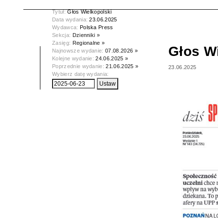
Tytuł:
Głos Wielkopolski
Data wydania:
23.06.2025
Wydawca:
Polska Press
Sekcja:
Dzienniki »
Zasięg:
Regionalne »
Głos W
Najnowsze wydanie:
07.08.2026 »
Kolejne wydanie:
24.06.2025 »
Poprzednie wydanie:
21.06.2025 »
23.06.2025
Wybierz datę wydania: