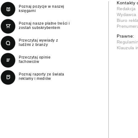
Kontakty 
Poznaj pozycje w naszej
Redakcja
księgarni
Wydawca
Biuro rek
Poznaj nasze płatne treści i
Prenumer
zostań subskrybentem
Prawne:
Przeczytaj wywiady z
Regulami
ludźmi z branży
Klauzula 
Przeczytaj opinie
fachowców
Poznaj raporty ze świata
reklamy i mediów