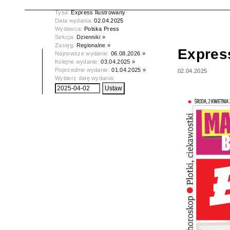
Tytuł:
Express Ilustrowany
Data wydania:
02.04.2025
Wydawca:
Polska Press
Sekcja:
Dzienniki »
Zasięg:
Regionalne »
Expres
Najnowsze wydanie:
06.08.2026 »
Kolejne wydanie:
03.04.2025 »
Poprzednie wydanie:
01.04.2025 »
02.04.2025
Wybierz datę wydania: