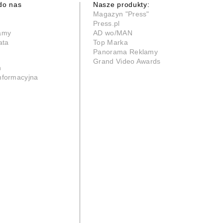
do nas
Nasze produkty:
Magazyn "Press"
Press.pl
lamy
AD wo/MAN
ata
Top Marka
Panorama Reklamy
Grand Video Awards
n
informacyjna