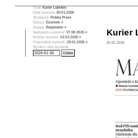
Tytuł:
Kurier Lubelski
Data wydania:
30.01.2026
Wydawca:
Polska Press
Sekcja:
Dzienniki »
Zasięg:
Regionalne »
Kurier 
Najnowsze wydanie:
07.08.2026 »
Kolejne wydanie:
02.02.2026 »
Poprzednie wydanie:
28.01.2026 »
30.01.2026
Wybierz datę wydania: