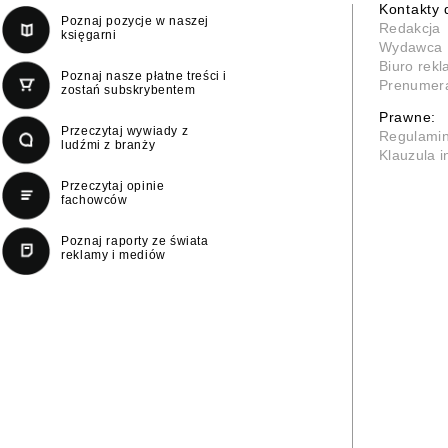
Kontakty 
Poznaj pozycje w naszej
Redakcja
księgarni
Wydawca
Biuro rek
Poznaj nasze płatne treści i
Prenumer
zostań subskrybentem
Prawne:
Przeczytaj wywiady z
Regulami
ludźmi z branży
Klauzula 
Przeczytaj opinie
fachowców
Poznaj raporty ze świata
reklamy i mediów