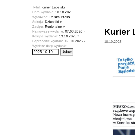
Tytuł:
Kurier Lubelski
Data wydania:
10.10.2025
Wydawca:
Polska Press
Sekcja:
Dzienniki »
Zasięg:
Regionalne »
Kurier 
Najnowsze wydanie:
07.08.2026 »
Kolejne wydanie:
13.10.2025 »
Poprzednie wydanie:
08.10.2025 »
10.10.2025
Wybierz datę wydania: