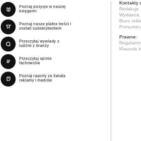
Kontakty 
Poznaj pozycje w naszej
Redakcja
księgarni
Wydawca
Biuro rek
Poznaj nasze płatne treści i
Prenumer
zostań subskrybentem
Prawne:
Przeczytaj wywiady z
Regulami
ludźmi z branży
Klauzula 
Przeczytaj opinie
fachowców
Poznaj raporty ze świata
reklamy i mediów