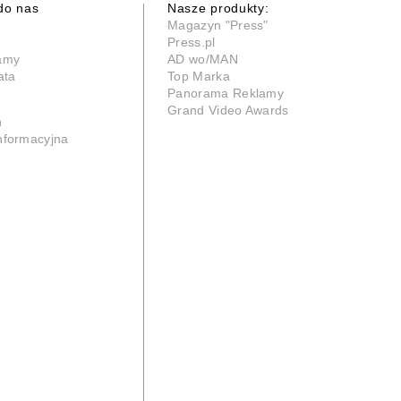
do nas
Nasze produkty:
Magazyn "Press"
Press.pl
lamy
AD wo/MAN
ata
Top Marka
Panorama Reklamy
Grand Video Awards
n
informacyjna