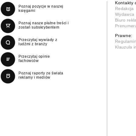
Kontakty 
Poznaj pozycje w naszej
Redakcja
księgarni
Wydawca
Biuro rek
Poznaj nasze płatne treści i
Prenumer
zostań subskrybentem
Prawne:
Przeczytaj wywiady z
Regulami
ludźmi z branży
Klauzula 
Przeczytaj opinie
fachowców
Poznaj raporty ze świata
reklamy i mediów