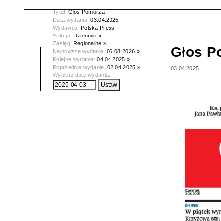
Tytuł:
Głos Pomorza
Data wydania:
03.04.2025
Wydawca:
Polska Press
Sekcja:
Dzienniki »
Zasięg:
Regionalne »
Głos P
Najnowsze wydanie:
06.08.2026 »
Kolejne wydanie:
04.04.2025 »
Poprzednie wydanie:
02.04.2025 »
03.04.2025
Wybierz datę wydania: