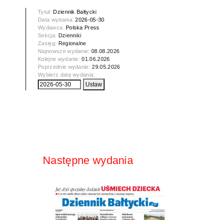
Tytuł:
Dziennik Bałtycki
Data wydania:
2026-05-30
Wydawca:
Polska Press
Sekcja:
Dzienniki
Zasięg:
Regionalne
Najnowsze wydanie:
08.08.2026
Kolejne wydanie:
01.06.2026
Poprzednie wydanie:
29.05.2026
Wybierz datę wydania:
Następne wydania