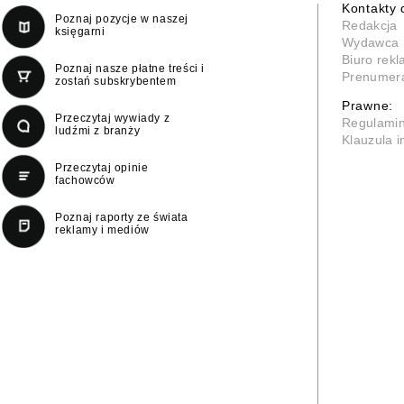
Kontakty 
Poznaj pozycje w naszej
Redakcja
księgarni
Wydawca
Biuro rek
Poznaj nasze płatne treści i
Prenumer
zostań subskrybentem
Prawne:
Przeczytaj wywiady z
Regulami
ludźmi z branży
Klauzula 
Przeczytaj opinie
fachowców
Poznaj raporty ze świata
reklamy i mediów