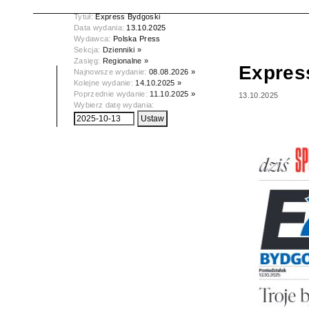
Tytuł:
Express Bydgoski
Data wydania:
13.10.2025
Wydawca:
Polska Press
Sekcja:
Dzienniki »
Zasięg:
Regionalne »
Expres
Najnowsze wydanie:
08.08.2026 »
Kolejne wydanie:
14.10.2025 »
Poprzednie wydanie:
11.10.2025 »
13.10.2025
Wybierz datę wydania: