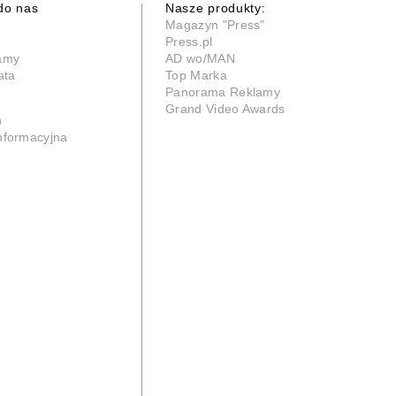
do nas
Nasze produkty:
Magazyn "Press"
Press.pl
lamy
AD wo/MAN
ata
Top Marka
Panorama Reklamy
Grand Video Awards
n
informacyjna