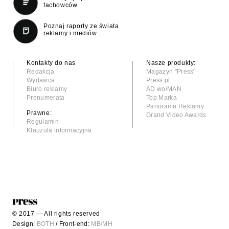
fachowców
Poznaj raporty ze świata
reklamy i mediów
Kontakty do nas
Nasze produkty:
Redakcja
Magazyn "Press"
Wydawca
Press.pl
Biuro reklamy
AD wo/MAN
Prenumerata
Top Marka
Panorama Reklamy
Prawne:
Grand Video Awards
Regulamin
Klauzula informacyjna
© 2017 — All rights reserved
Design:
BOTH
/ Front-end:
MB/MH