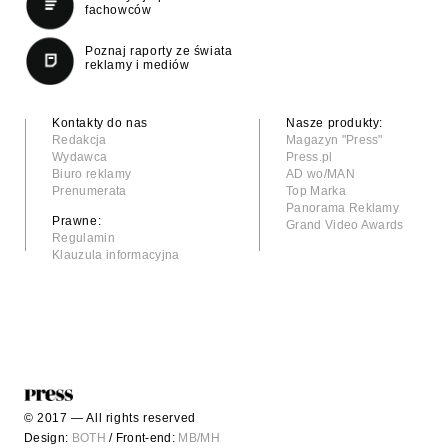
fachowców
Poznaj raporty ze świata
reklamy i mediów
Kontakty do nas
Nasze produkty:
Redakcja
Magazyn "Press"
Wydawca
Press.pl
Biuro reklamy
AD wo/MAN
Prenumerata
Top Marka
Panorama Reklamy
Prawne:
Grand Video Awards
Regulamin
Klauzula informacyjna
© 2017 — All rights reserved
Design:
BOTH
/ Front-end:
MB/MH