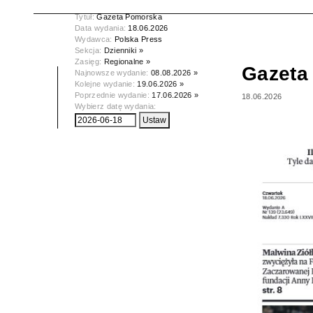
Tytuł:
Gazeta Pomorska
Data wydania:
18.06.2026
Wydawca:
Polska Press
Sekcja:
Dzienniki »
Zasięg:
Regionalne »
Gazeta
Najnowsze wydanie:
08.08.2026 »
Kolejne wydanie:
19.06.2026 »
Poprzednie wydanie:
17.06.2026 »
18.06.2026
Wybierz datę wydania: