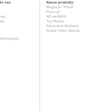
do nas
Nasze produkty:
Magazyn "Press"
Press.pl
lamy
AD wo/MAN
ata
Top Marka
Panorama Reklamy
Grand Video Awards
n
informacyjna