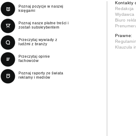
Kontakty 
Poznaj pozycje w naszej
Redakcja
księgarni
Wydawca
Biuro rek
Poznaj nasze płatne treści i
Prenumer
zostań subskrybentem
Prawne:
Przeczytaj wywiady z
Regulami
ludźmi z branży
Klauzula 
Przeczytaj opinie
fachowców
Poznaj raporty ze świata
reklamy i mediów