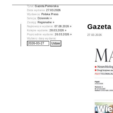
Tytuł:
Gazeta Pomorska
Data wydania:
27.03.2026
Wydawca:
Polska Press
Sekcja:
Dzienniki »
Zasięg:
Regionalne »
Gazeta
Najnowsze wydanie:
07.08.2026 »
Kolejne wydanie:
28.03.2026 »
Poprzednie wydanie:
26.03.2026 »
27.03.2026
Wybierz datę wydania: