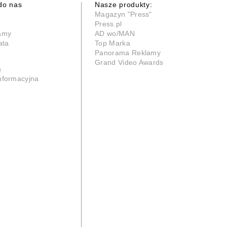
do nas
Nasze produkty:
Magazyn "Press"
Press.pl
lamy
AD wo/MAN
ata
Top Marka
Panorama Reklamy
Grand Video Awards
n
informacyjna