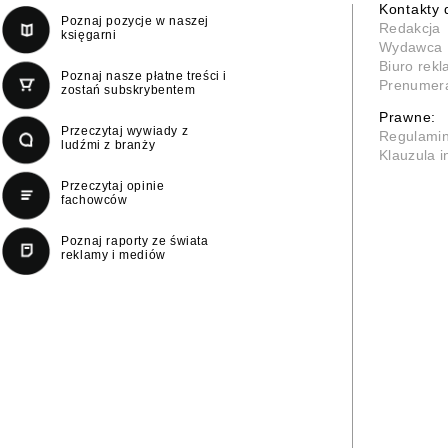
Kontakty 
Poznaj pozycje w naszej
Redakcja
księgarni
Wydawca
Biuro rek
Poznaj nasze płatne treści i
Prenumer
zostań subskrybentem
Prawne:
Przeczytaj wywiady z
Regulami
ludźmi z branży
Klauzula 
Przeczytaj opinie
fachowców
Poznaj raporty ze świata
reklamy i mediów