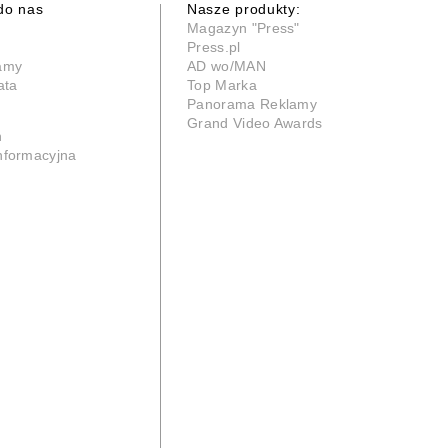
do nas
Nasze produkty:
Magazyn "Press"
Press.pl
lamy
AD wo/MAN
ata
Top Marka
Panorama Reklamy
Grand Video Awards
n
informacyjna