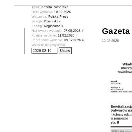
Tytuł:
Gazeta Pomorska
Data wydania:
10.02.2026
Wydawca:
Polska Press
Sekcja:
Dzienniki »
Zasięg:
Regionalne »
Gazeta
Najnowsze wydanie:
07.08.2026 »
Kolejne wydanie:
11.02.2026 »
Poprzednie wydanie:
09.02.2026 »
10.02.2026
Wybierz datę wydania: