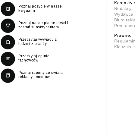
Kontakty 
Poznaj pozycje w naszej
Redakcja
księgarni
Wydawca
Biuro rek
Poznaj nasze płatne treści i
Prenumer
zostań subskrybentem
Prawne:
Przeczytaj wywiady z
Regulami
ludźmi z branży
Klauzula 
Przeczytaj opinie
fachowców
Poznaj raporty ze świata
reklamy i mediów