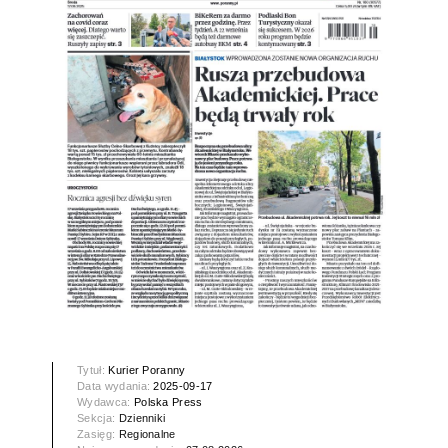
Tytuł:
Kurier Poranny
Data wydania:
2025-09-17
Wydawca:
Polska Press
Sekcja:
Dzienniki
Zasięg:
Regionalne