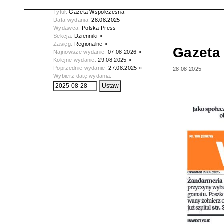
Tytuł:
Gazeta Współczesna
Data wydania:
28.08.2025
Wydawca:
Polska Press
Sekcja:
Dzienniki »
Zasięg:
Regionalne »
Gazeta
Najnowsze wydanie:
07.08.2026 »
Kolejne wydanie:
29.08.2025 »
Poprzednie wydanie:
27.08.2025 »
28.08.2025
Wybierz datę wydania: