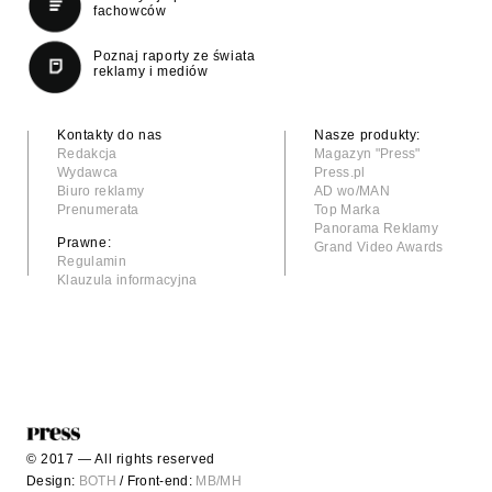
fachowców
Poznaj raporty ze świata
reklamy i mediów
Kontakty do nas
Nasze produkty:
Redakcja
Magazyn "Press"
Wydawca
Press.pl
Biuro reklamy
AD wo/MAN
Prenumerata
Top Marka
Panorama Reklamy
Prawne:
Grand Video Awards
Regulamin
Klauzula informacyjna
© 2017 — All rights reserved
Design:
BOTH
/ Front-end:
MB/MH