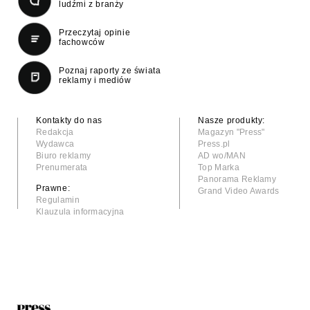
ludźmi z branży
Przeczytaj opinie
fachowców
Poznaj raporty ze świata
reklamy i mediów
Kontakty do nas
Nasze produkty:
Redakcja
Magazyn "Press"
Wydawca
Press.pl
Biuro reklamy
AD wo/MAN
Prenumerata
Top Marka
Panorama Reklamy
Prawne:
Grand Video Awards
Regulamin
Klauzula informacyjna