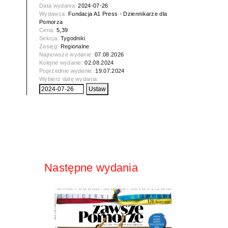
Data wydania:
2024-07-26
Wydawca:
Fundacja A1 Press - Dziennikarze dla
Pomorza
Cena:
5,39
Sekcja:
Tygodniki
Zasięg:
Regionalne
Najnowsze wydanie:
07.08.2026
Kolejne wydanie:
02.08.2024
Poprzednie wydanie:
19.07.2024
Wybierz datę wydania:
Następne wydania