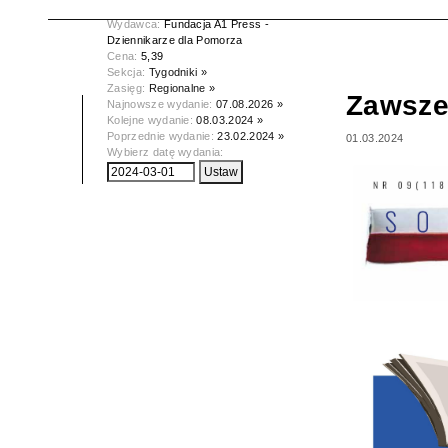
Data wydania:
01.03.2024
Wydawca:
Fundacja A1 Press -
Dziennikarze dla Pomorza
Cena:
5,39
Sekcja:
Tygodniki »
Zasięg:
Regionalne »
Zawsze
Najnowsze wydanie:
07.08.2026 »
Kolejne wydanie:
08.03.2024 »
Poprzednie wydanie:
23.02.2024 »
01.03.2024
Wybierz datę wydania: