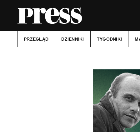
PRZEGLĄD
DZIENNIKI
TYGODNIKI
M
Tytuł:
Tygodnik Zamojski
Data wydania:
17.09.2024