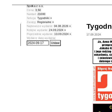
Wydawca:
Wydawnictwo Zamojskie
Spółka z o.o.
Cena:
3,50
Nakład:
21000
Sekcja:
Tygodniki »
Zasięg:
Regionalne »
Tygodn
Najnowsze wydanie:
04.08.2026 »
Kolejne wydanie:
24.09.2024 »
Poprzednie wydanie:
10.09.2024 »
17.09.2024
Wybierz datę wydania: