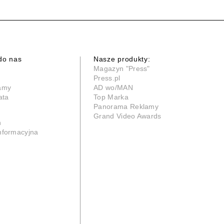
do nas
Nasze produkty:
Magazyn "Press"
Press.pl
lamy
AD wo/MAN
ata
Top Marka
Panorama Reklamy
Grand Video Awards
n
informacyjna