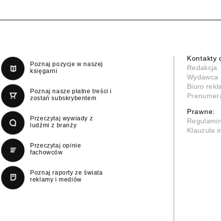
Kontakty 
Poznaj pozycje w naszej
Redakcja
księgarni
Wydawca
Biuro rek
Poznaj nasze płatne treści i
Prenumer
zostań subskrybentem
Prawne:
Przeczytaj wywiady z
Regulami
ludźmi z branży
Klauzula 
Przeczytaj opinie
fachowców
Poznaj raporty ze świata
reklamy i mediów