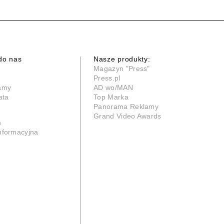
do nas
Nasze produkty:
Magazyn "Press"
Press.pl
lamy
AD wo/MAN
ata
Top Marka
Panorama Reklamy
Grand Video Awards
n
informacyjna