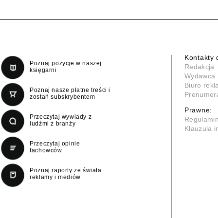
Kontakty 
Poznaj pozycje w naszej
Redakcja
księgarni
Wydawca
Biuro rek
Poznaj nasze płatne treści i
Prenumer
zostań subskrybentem
Prawne:
Przeczytaj wywiady z
Regulami
ludźmi z branży
Klauzula 
Przeczytaj opinie
fachowców
Poznaj raporty ze świata
reklamy i mediów