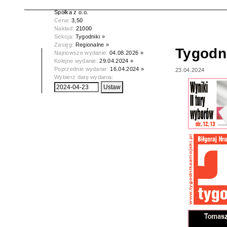
Wydawca:
Wydawnictwo Zamojskie
Spółka z o.o.
Cena:
3,50
Nakład:
21000
Sekcja:
Tygodniki »
Zasięg:
Regionalne »
Tygodn
Najnowsze wydanie:
04.08.2026 »
Kolejne wydanie:
29.04.2024 »
Poprzednie wydanie:
16.04.2024 »
23.04.2024
Wybierz datę wydania: