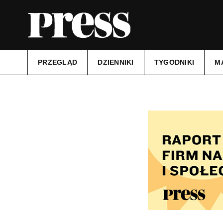
PRZEGLĄD
DZIENNIKI
TYGODNIKI
M
Tytuł:
Tygodnik Zamojski
Data wydania:
23.04.2024